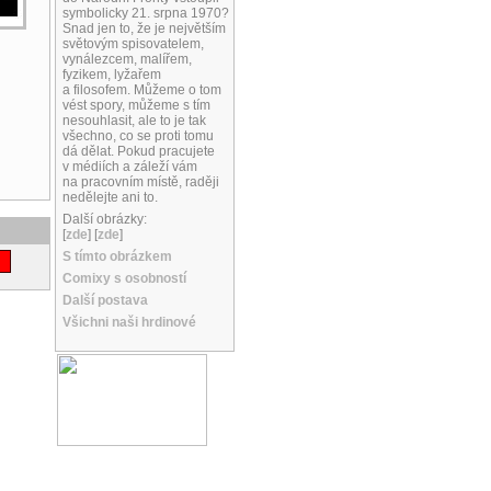
symbolicky 21. srpna 1970?
Snad jen to, že je největším
světovým spisovatelem,
vynálezcem, malířem,
fyzikem, lyžařem
a filosofem. Můžeme o tom
vést spory, můžeme s tím
nesouhlasit, ale to je tak
všechno, co se proti tomu
dá dělat. Pokud pracujete
v médiích a záleží vám
na pracovním místě, raději
nedělejte ani to.
Další obrázky:
[
zde
] [
zde
]
S tímto obrázkem
Comixy s osobností
Další postava
Všichni naši hrdinové