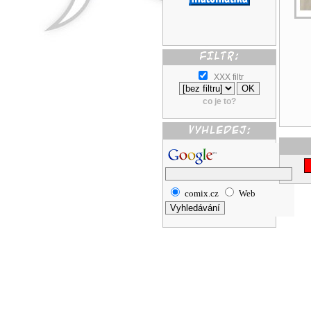
XXX filtr
co je to?
comix.cz
Web