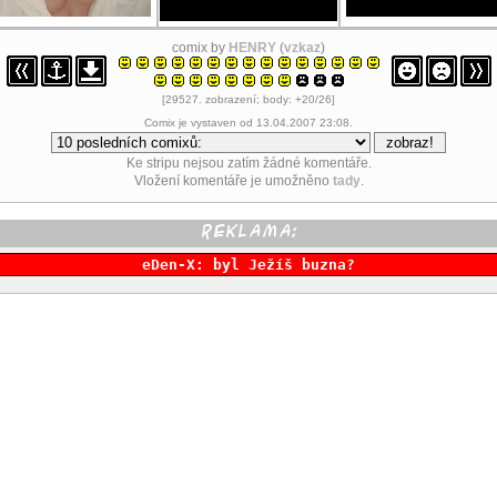
comix by
HENRY
(
vzkaz
)
[29527. zobrazení; body: +20/26]
Comix je vystaven od 13.04.2007 23:08.
Ke stripu nejsou zatím žádné komentáře.
Vložení komentáře je umožněno
tady
.
eDen-X: byl Ježíš buzna?