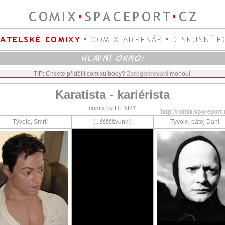
TIP: Chcete přidělit comixu body?
Zaregistrovaní
mohou!
Karatista - kariérista
comix by HENRY
Tývole, Smrt!
(...šššššvunk!)
Tývole, pátej Dan!