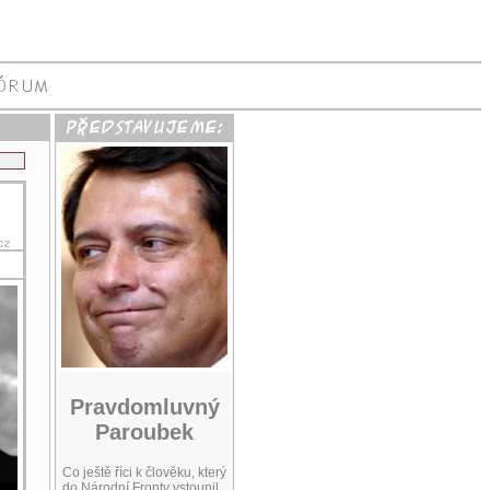
Pravdomluvný
Paroubek
Co ještě říci k člověku, který
do Národní Fronty vstoupil