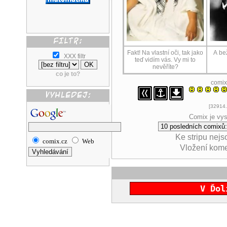
Fakt! Na vlastní oči, tak jako
A be
XXX filtr
teď vidím vás. Vy mi to
nevěříte?
co je to?
comix
[32914.
Comix je vys
Ke stripu nej
comix.cz
Web
Vložení kom
V Ďol