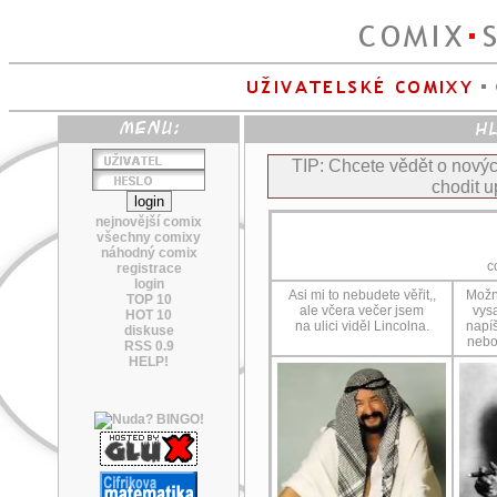
TIP: Chcete vědět o nov
chodit u
nejnovější comix
všechny comixy
náhodný comix
c
registrace
login
Asi mi to nebudete věřit,,
Možná
TOP 10
ale včera večer jsem
vysa
HOT 10
na ulici viděl Lincolna.
napí
diskuse
nebo
RSS 0.9
HELP!