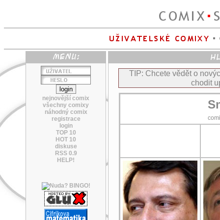
TIP: Chcete vědět o nov
chodit u
nejnovější comix
Sm
všechny comixy
náhodný comix
com
registrace
login
TOP 10
HOT 10
diskuse
RSS 0.9
HELP!