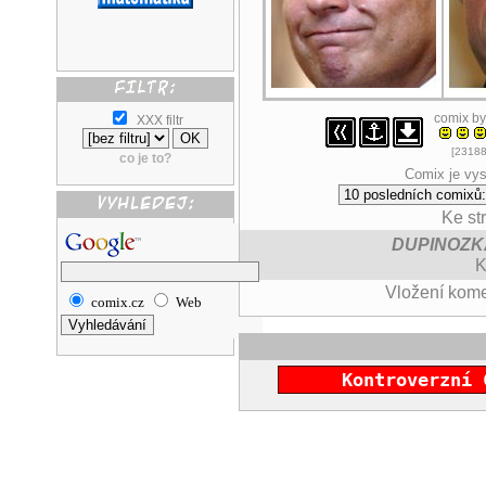
comix b
XXX filtr
[23188
co je to?
Comix je vys
Ke st
DUPINOZK
K
Vložení kom
comix.cz
Web
Kontroverzní 