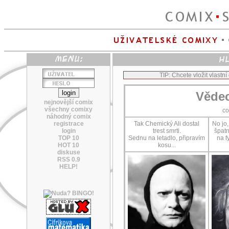
TIP: Chcete vložit vlastn
Vědec
nejnovější comix
všechny comixy
co
náhodný comix
registrace
Tak Chemický Ali dostal
No jo,
login
trest smrti.
špatn
TOP 10
Sednu na letadlo, připravím
na f
HOT 10
kosu...
diskuse
RSS 0.9
HELP!