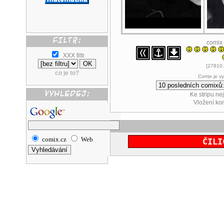
comix
XXX filtr
[27810.
co je to?
Comix je v
Ke stripu ne
Vložení k
comix.cz
Web
ČILI