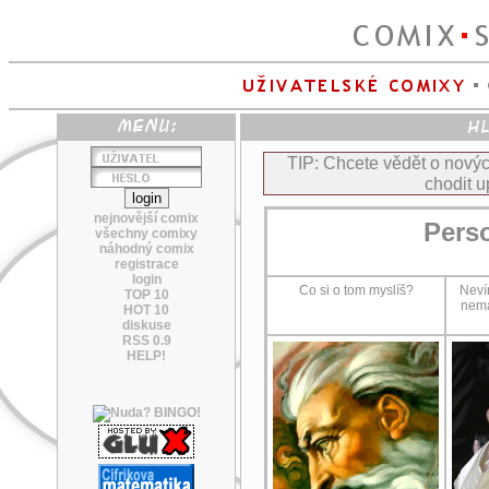
TIP: Chcete vědět o nov
chodit u
nejnovější comix
Pers
všechny comixy
náhodný comix
registrace
login
Co si o tom myslíš?
Neví
TOP 10
nema
HOT 10
diskuse
RSS 0.9
HELP!