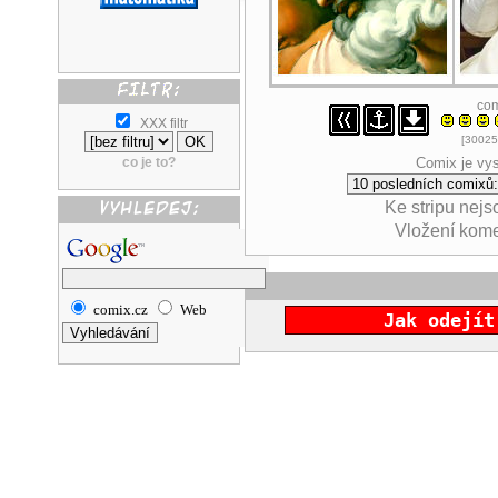
co
XXX filtr
[30025
co je to?
Comix je vys
Ke stripu nej
Vložení kom
comix.cz
Web
Jak odejít