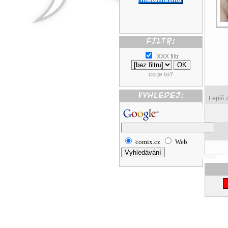
XXX filtr
co je to?
Lepší 
comix.cz
Web