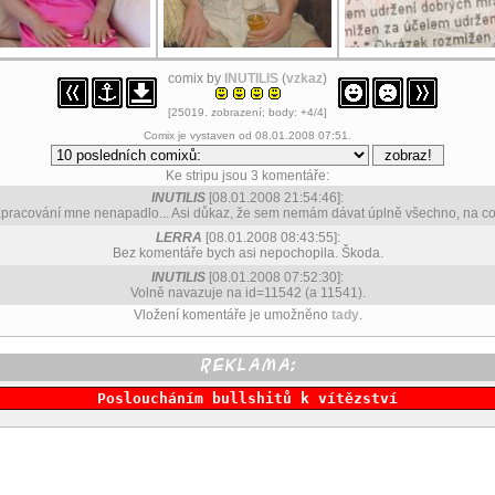
comix by
INUTILIS
(
vzkaz
)
[25019. zobrazení; body: +4/4]
Comix je vystaven od 08.01.2008 07:51.
Ke stripu jsou 3 komentáře:
INUTILIS
[08.01.2008 21:54:46]:
zpracování mne nenapadlo... Asi důkaz, že sem nemám dávat úplně všechno, na co 
LERRA
[08.01.2008 08:43:55]:
Bez komentáře bych asi nepochopila. Škoda.
INUTILIS
[08.01.2008 07:52:30]:
Volně navazuje na id=11542 (a 11541).
Vložení komentáře je umožněno
tady
.
Posloucháním bullshitů k vítězství