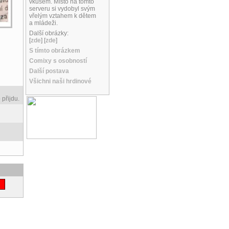
vkusem. Místo na tomto
serveru si vydobyl svým
vřelým vztahem k dětem
a mládeži.
Další obrázky:
[
zde
] [
zde
]
S tímto obrázkem
Comixy s osobností
Další postava
Všichni naši hrdinové
přijdu.