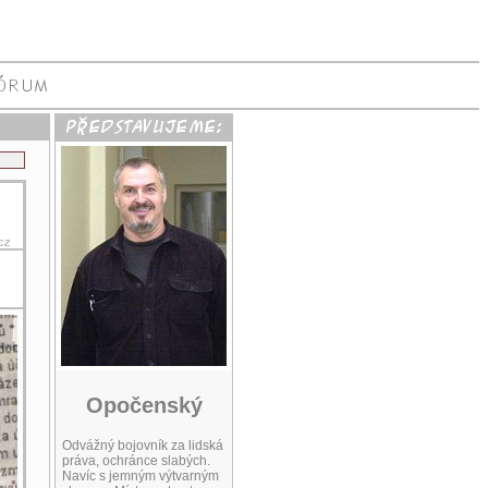
Opočenský
Odvážný bojovník za lidská
práva, ochránce slabých.
Navíc s jemným výtvarným