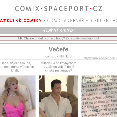
TIP: Chcete přidělit comixu body?
Zaregistrovaní
mohou!
Večeře
comix by INUTILIS
Dane, dojdi nakoupit,
Miláčku, a co kdybychom
emáme doma vůbec nic
si zašli na večeři do té
k jídlu!
čínské restaurace?