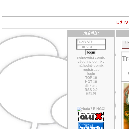
TI
Tr
nejnovější comix
všechny comixy
náhodný comix
registrace
login
TOP 10
HOT 10
diskuse
RSS 0.9
HELP!