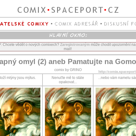
P: Chcete vědět o nových comixech?
Zaregistrovaným
může chodit upozornění na
mail!
apný omyl (2) aneb Pamatujte na Gom
comix by GRINO
Boží mlýny jsou mýtus.
Nenuťte mě to stále
...nebo vám namelu sá
opakovat...