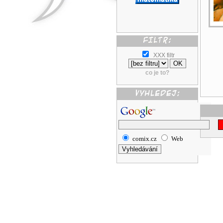
XXX filtr
co je to?
comix.cz
Web