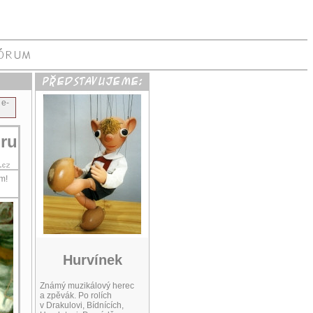
 e-
oru
m!
Hurvínek
Známý muzikálový herec
a zpěvák. Po rolích
v Drakulovi, Bídnících,