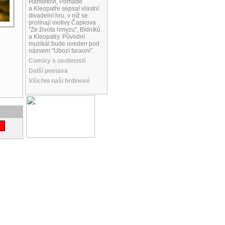
Hamletovi, Pomádě
a Kleopatře sepsal vlastní
divadelní hru, v níž se
prolínají motivy Čapkova
"Ze života hmyzu", Bídníků
a Kleopatry. Původní
muzikál bude uveden pod
názvem "Ubozí faraoni".
Comixy s osobností
Další postava
Všichni naši hrdinové