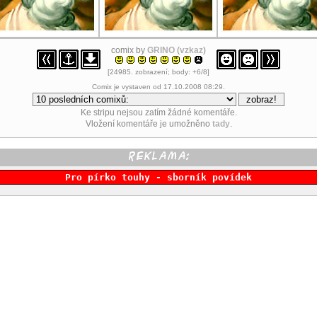
comix by
GRINO
(
vzkaz
)
[24985. zobrazení; body: +6/8]
Comix je vystaven od 17.10.2008 08:29.
Ke stripu nejsou zatím žádné komentáře.
Vložení komentáře je umožněno
tady
.
Pro pírko touhy - sborník povídek