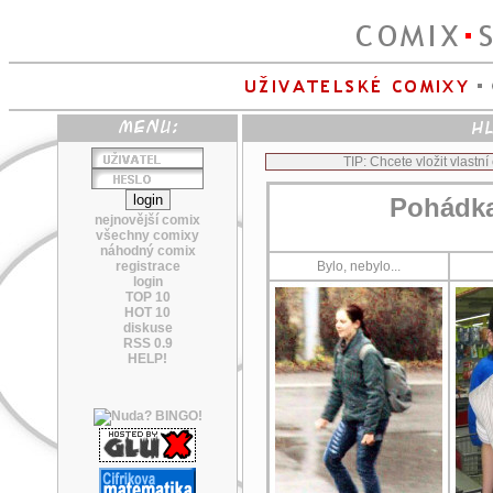
TIP: Chcete vložit vlastn
Pohádka
nejnovější comix
všechny comixy
náhodný comix
registrace
Bylo, nebylo...
login
TOP 10
HOT 10
diskuse
RSS 0.9
HELP!