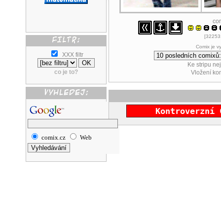
co
[32253.
Comix je v
XXX filtr
Ke stripu ne
co je to?
Vložení k
Kontroverzní 
comix.cz
Web