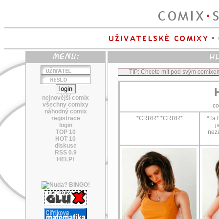
TIP: Chcete mít pod svým comixe
nejnovější comix
všechny comixy
c
náhodný comix
registrace
*CRRR* *CRRR*
*Ta 
login
j
TOP 10
neza
HOT 10
diskuse
RSS 0.9
HELP!