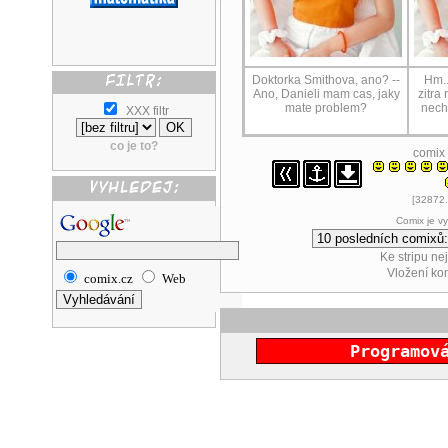
Doktorka Smithova, ano? --
Hm..
Ano, Danieli mam cas, jaky
zitra 
mate problem?
nech
XXX filtr
co je to?
comix
[32872.
Comix je v
Ke stripu ne
Vložení k
comix.cz
Web
Programov