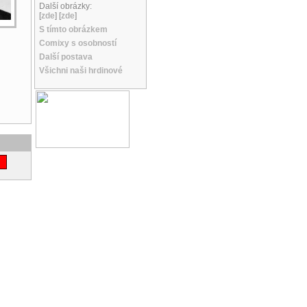
Další obrázky:
[
zde
] [
zde
]
S tímto obrázkem
Comixy s osobností
Další postava
Všichni naši hrdinové