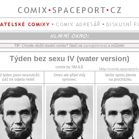
TIP: Chcete vložit vlastní comix? Stačí se
zaregistrovat
a můžete!
Týden bez sexu IV (water version)
comix by SM.ILE
ž týden jsem nesouložil,
Dnes ale přijel můj
Večer spolu jdeme
páč mi odjela neteř.
synovec.
na procházku.