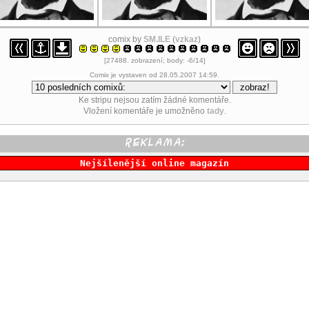
comix by
SM.ILE
(
vzkaz
)
[27488. zobrazení; body: -6/14]
Comix je vystaven od 28.05.2007 14:59.
Ke stripu nejsou zatím žádné komentáře.
Vložení komentáře je umožněno
tady
.
Nejšílenější online magazín