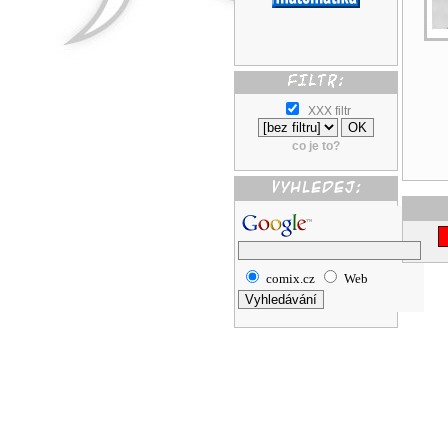
XXX filtr
co je to?
comix.cz
Web