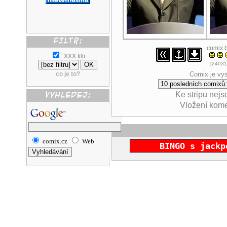
comix 
XXX filtr
[24031
co je to?
Comix je vys
Ke stripu nej
Vložení kom
comix.cz
Web
BINGO s jackp