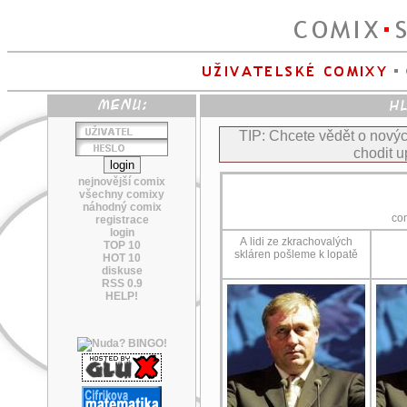
TIP: Chcete vědět o nov
chodit u
nejnovější comix
všechny comixy
náhodný comix
co
registrace
login
A lidi ze zkrachovalých
TOP 10
skláren pošleme k lopatě
HOT 10
diskuse
RSS 0.9
HELP!