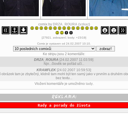
comix by
DRZA_ROURA
(
vzkaz
)
[27921. zobrazení; body: +15/19]
Comix je vystaven od 24.02.2007 10:10.
Ke stripu jsou 2 komentáře:
DRZA_ROURA
[24.02.2007 11:03:59]:
Njn...člověk se pořád učí...
KRAMFLEK
[24.02.2007 10:59:53]:
tí obrázek tam je zbytečný, klidně tam mohl být ten samý jako v prvním a druhém ob
bez textu...
Vložení komentáře je umožněno
tady
.
Rady a porady do života