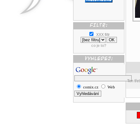
XXX filtr
co je to?
Ten tře
comix.cz
Web