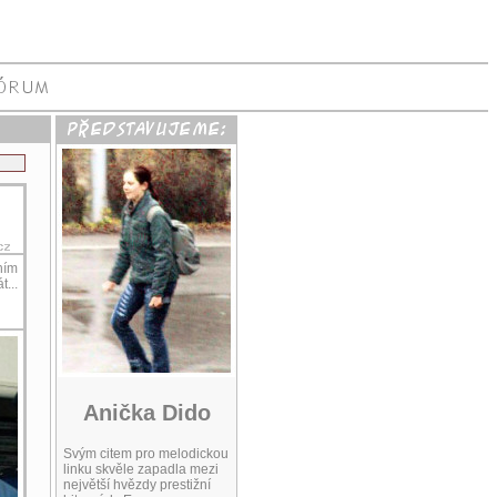
áním
t...
Anička Dido
Svým citem pro melodickou
linku skvěle zapadla mezi
největší hvězdy prestižní