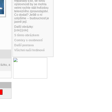
hitparády Eso, se svou
výslovností by se mohla
velmi rychle stát hvězdou
televizního zpravodajství.
Co dodat? Ještě o ní
uslyšíme -- budoucnost je
jasně její.
Další obrázky:
[
zde
] [
zde
]
S tímto obrázkem
Comixy s osobností
Další postava
Všichni naši hrdinové
rázku, a