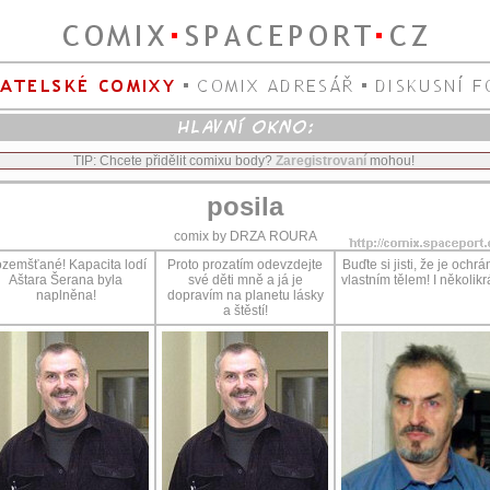
TIP: Chcete přidělit comixu body?
Zaregistrovaní
mohou!
posila
comix by DRZA ROURA
zemšťané! Kapacita lodí
Proto prozatím odevzdejte
Buďte si jisti, že je ochr
Aštara Šerana byla
své děti mně a já je
vlastním tělem! I několikrá
naplněna!
dopravím na planetu lásky
a štěstí!