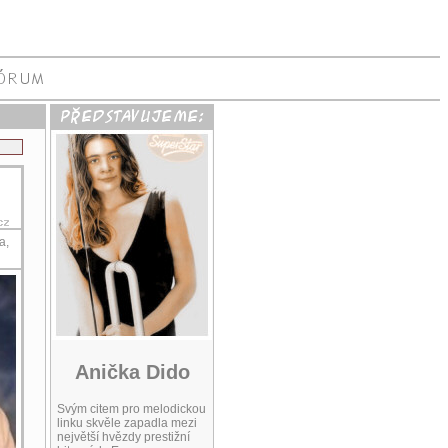
a,
Anička Dido
Svým citem pro melodickou
linku skvěle zapadla mezi
největší hvězdy prestižní