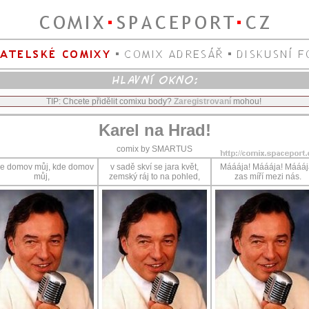
TIP: Chcete přidělit comixu body?
Zaregistrovaní
mohou!
Karel na Hrad!
comix by SMARTUS
e domov můj, kde domov
v sadě skví se jara květ,
Mááája! Mááája! Máááj
můj,
zemský ráj to na pohled,
zas míří mezi nás.