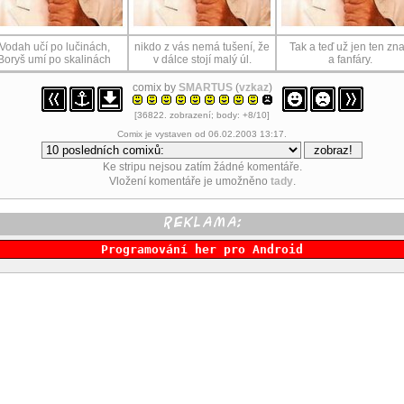
Vodah učí po lučinách,
nikdo z vás nemá tušení, že
Tak a teď už jen ten zn
Boryš umí po skalinách
v dálce stojí malý úl.
a fanfáry.
comix by
SMARTUS
(
vzkaz
)
[36822. zobrazení; body: +8/10]
Comix je vystaven od 06.02.2003 13:17.
Ke stripu nejsou zatím žádné komentáře.
Vložení komentáře je umožněno
tady
.
Programování her pro Android