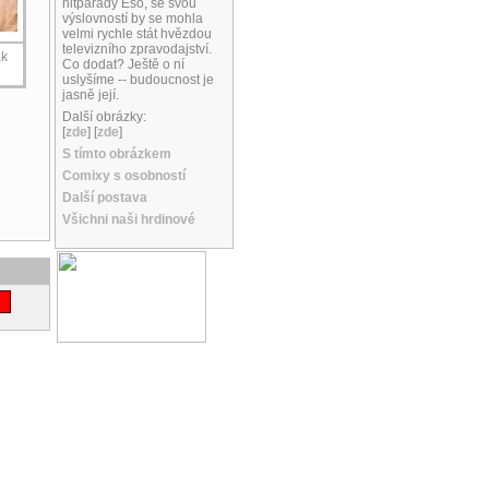
hitparády Eso, se svou
výslovností by se mohla
velmi rychle stát hvězdou
televizního zpravodajství.
ak
Co dodat? Ještě o ní
uslyšíme -- budoucnost je
jasně její.
Další obrázky:
[
zde
] [
zde
]
S tímto obrázkem
Comixy s osobností
Další postava
Všichni naši hrdinové