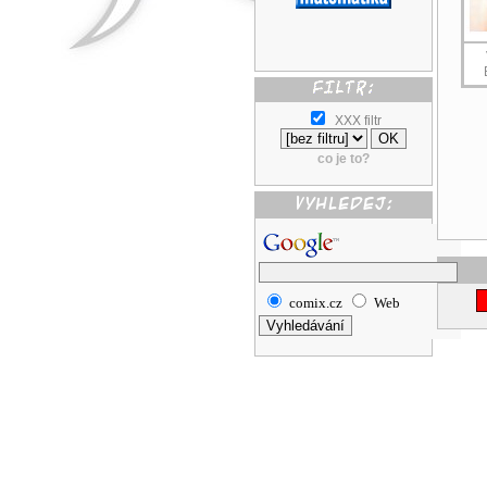
XXX filtr
co je to?
comix.cz
Web