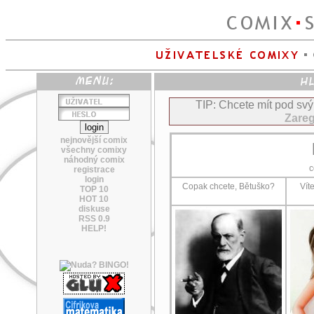
TIP: Chcete mít pod sv
Zareg
nejnovější comix
všechny comixy
náhodný comix
c
registrace
login
Copak chcete, Bětuško?
Víte
TOP 10
HOT 10
diskuse
RSS 0.9
HELP!