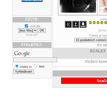
comi
XXX filtr
[24781.
co je to?
Comix je vys
Ke st
SCALEX
Vložení kom
comix.cz
Web
Scal