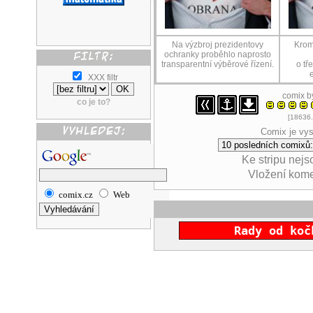
Na výzbroj prezidentovy
Krom
ochranky proběhlo naprosto
transparentní výběrové řízení.
o tře
XXX filtr
comix 
co je to?
[18636.
Comix je vys
Ke stripu nej
Vložení kom
comix.cz
Web
Rady od koč