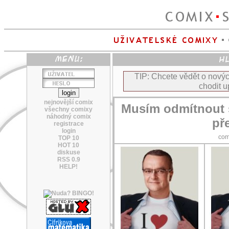
TIP: Chcete vědět o nov
chodit u
nejnovější comix
Musím odmítnout s
všechny comixy
náhodný comix
př
registrace
login
com
TOP 10
HOT 10
diskuse
RSS 0.9
HELP!