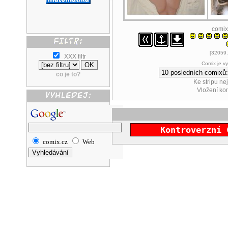
comix
[32059.
XXX filtr
Comix je v
co je to?
Ke stripu ne
Vložení k
Kontroverzní 
comix.cz
Web