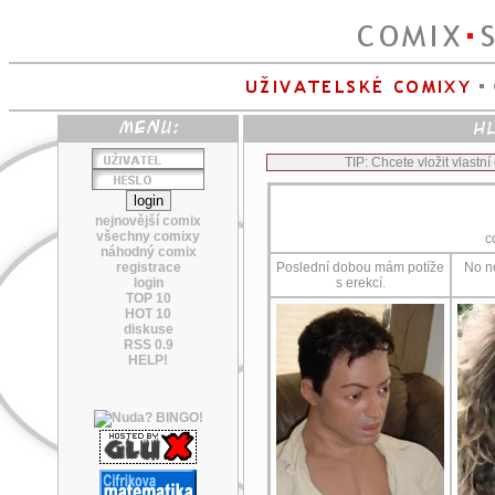
TIP: Chcete vložit vlastn
nejnovější comix
všechny comixy
c
náhodný comix
registrace
Poslední dobou mám potíže
No n
login
s erekcí.
TOP 10
HOT 10
diskuse
RSS 0.9
HELP!