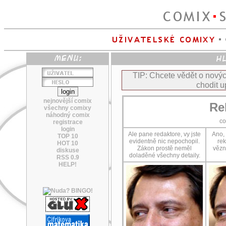
TIP: Chcete vědět o nov
chodit u
nejnovější comix
Re
všechny comixy
náhodný comix
c
registrace
login
Ale pane redaktore, vy jste
Ano, 
TOP 10
evidentně nic nepochopil.
rek
HOT 10
Zákon prostě neměl
vězn
diskuse
doladěné všechny detaily.
RSS 0.9
HELP!