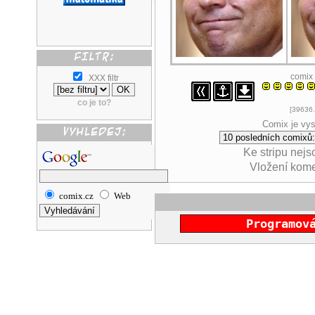
comix
XXX filtr
co je to?
[39636.
Comix je vys
Ke stripu nej
Vložení kom
comix.cz
Web
Programov