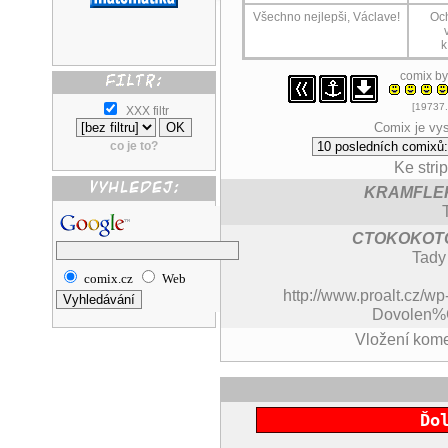
Všechno nejlepši, Václave!
Och
k
comix b
[19737.
XXX filtr
Comix je vys
co je to?
Ke stri
KRAMFLE
CTOKOKOT
Tady 
comix.cz
Web
http://www.proalt.cz/w
Dovolen%
Vložení kom
Ďo