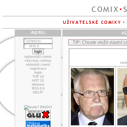
TIP: Chcete vložit vlastní 
nejnovější comix
všechny comixy
com
náhodný comix
registrace
login
TOP 10
HOT 10
diskuse
RSS 0.9
HELP!