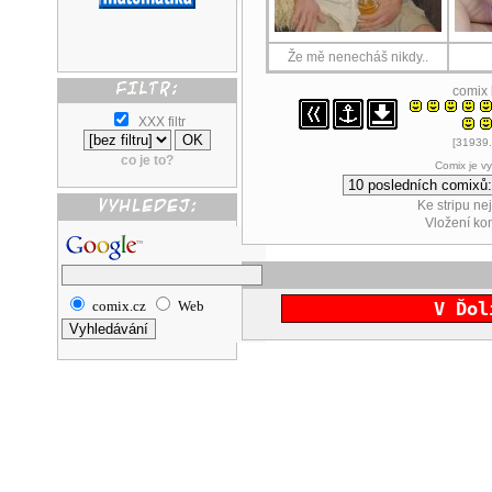
Že mě nenecháš nikdy..
comix
XXX filtr
[31939.
co je to?
Comix je v
Ke stripu ne
Vložení k
comix.cz
Web
V Ďol