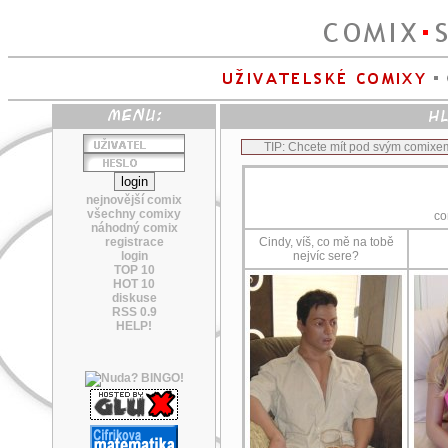
TIP: Chcete mít pod svým comixe
nejnovější comix
všechny comixy
co
náhodný comix
registrace
Cindy, víš, co mě na tobě
login
nejvíc sere?
TOP 10
HOT 10
diskuse
RSS 0.9
HELP!