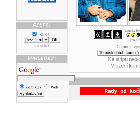
comix b
XXX filtr
[26435
co je to?
Comix je vys
Ke stripu nej
Vložení kom
comix.cz
Web
Rady od koč