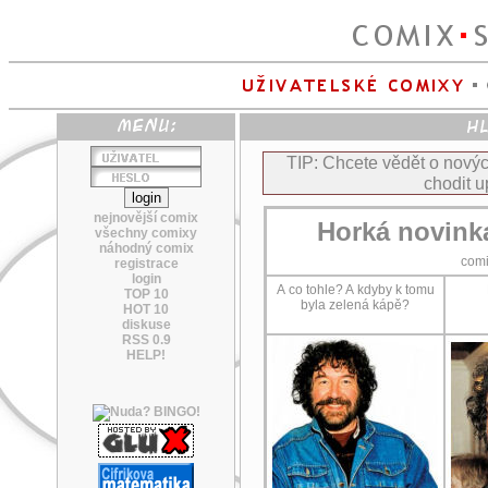
TIP: Chcete vědět o nov
chodit u
nejnovější comix
Horká novink
všechny comixy
náhodný comix
com
registrace
login
A co tohle? A kdyby k tomu
TOP 10
byla zelená kápě?
HOT 10
diskuse
RSS 0.9
HELP!