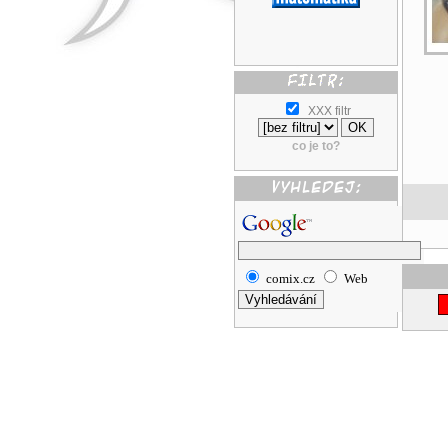
XXX filtr
co je to?
comix.cz
Web