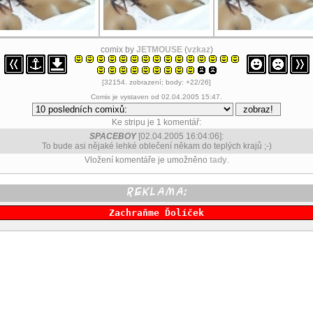
comix by
JETMOUSE
(
vzkaz
)
[32154. zobrazení; body: +22/26]
Comix je vystaven od 02.04.2005 15:47.
Ke stripu je 1 komentář:
SPACEBOY
[02.04.2005 16:04:06]:
To bude asi nějaké lehké oblečení někam do teplých krajů ;-)
Vložení komentáře je umožněno
tady
.
Zachraňme Ďolíček