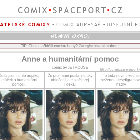
TIP: Chcete přidělit comixu body?
Zaregistrovaní
mohou!
Anne a humanitární pomoc
comix by JETMOUSE
etla jsem tuhle nějakej
Že prej mám poslat nějaký
To teda nevim, kde se
letáček o humanitární
oblečení, ale stačí prej
seženou desetigramov
pomoci.
i deka.
hadry.