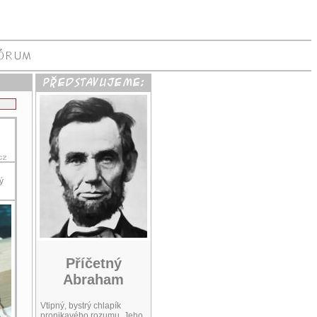
ý
Příčetný
Abraham
Vtipný, bystrý chlapík
pronikavého rozumu. Jeho