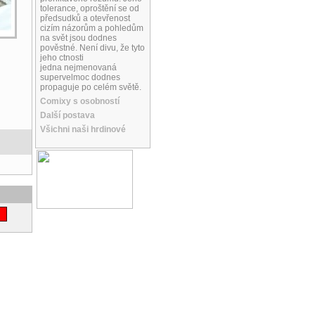
tolerance, oproštění se od
předsudků a otevřenost
cizím názorům a pohledům
na svět jsou dodnes
pověstné. Není divu, že tyto
jeho ctnosti
jedna nejmenovaná
supervelmoc dodnes
propaguje po celém světě.
Comixy s osobností
Další postava
Všichni naši hrdinové