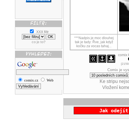
XXX filtr
***Nadpis je moc dlouhej
co je to?
tak je tady: Řve, jak když
kočku za vocas tahaj...
comix 
[21592
Comix je vys
comix.cz
Web
Ke stripu nej
Vložení kom
Jak odejít