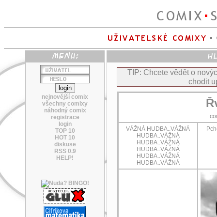
TIP: Chcete vědět o nov
chodit u
nejnovější comix
Řv
všechny comixy
náhodný comix
co
registrace
login
VÁŽNÁ HUDBA..VÁŽNÁ
Pche
TOP 10
HUDBA..VÁŽNÁ
HOT 10
HUDBA..VÁŽNÁ
diskuse
HUDBA..VÁŽNÁ
RSS 0.9
HUDBA..VÁŽNÁ
HELP!
HUDBA..VÁŽNÁ