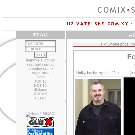
TIP: Chcete přidělit
Fo
nejnovější comix
všechny comixy
náhodný comix
registrace
Holky, bacha: vyletí ptáček!
(o 
login
TOP 10
HOT 10
diskuse
RSS 0.9
HELP!