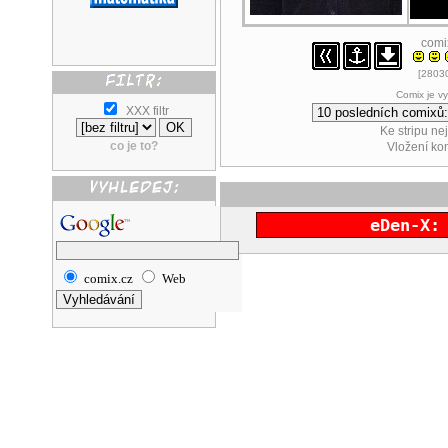
comi
[28030
Comix je v
XXX filtr
Ke stripu ne
co je to?
Vložení k
eDen-X:
comix.cz
Web