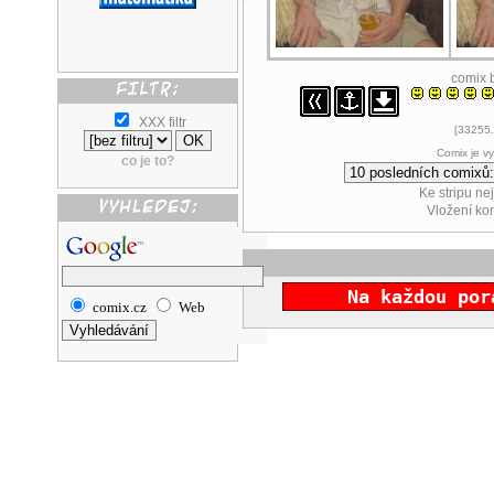
comix 
XXX filtr
[33255.
Comix je v
co je to?
Ke stripu ne
Vložení k
Na každou por
comix.cz
Web