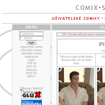
TIP: Chcete mít pod svým comixe
Pi
nejnovější comix
všechny comixy
co
náhodný comix
registrace
Tělo by si dalo ještě jedno.
Ro
login
Rozum říká, že už mám
TOP 10
dost.
HOT 10
diskuse
RSS 0.9
HELP!