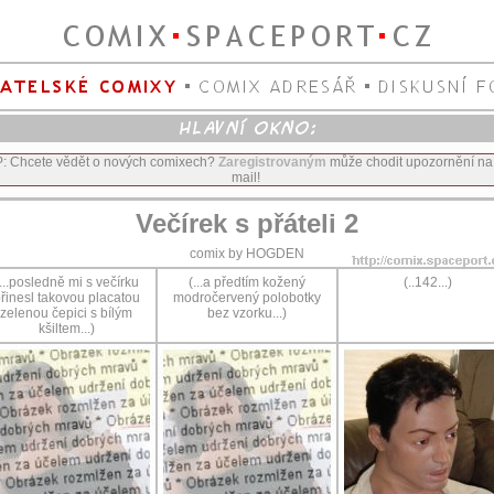
P: Chcete vědět o nových comixech?
Zaregistrovaným
může chodit upozornění na
mail!
Večírek s přáteli 2
comix by HOGDEN
...posledně mi s večírku
(...a předtím kožený
(..142...)
řinesl takovou placatou
modročervený polobotky
zelenou čepici s bílým
bez vzorku...)
kšiltem...)