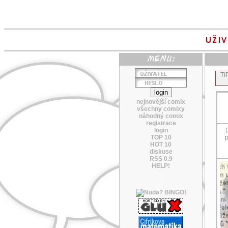
TI
nejnovější comix
všechny comixy
náhodný comix
registrace
login
(
TOP 10
p
HOT 10
diskuse
RSS 0.9
HELP!