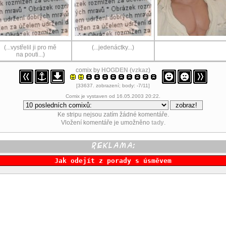
(...vystřelil ji pro mě
(...jedenáctky...)
na pouti...)
comix by
HOGDEN
(
vzkaz
)
[33637. zobrazení; body: -7/11]
Comix je vystaven od 16.05.2003 20:22.
Ke stripu nejsou zatím žádné komentáře.
Vložení komentáře je umožněno
tady
.
Jak odejít z porady s úsměvem