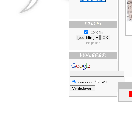
XXX filtr
co je to?
comix.cz
Web