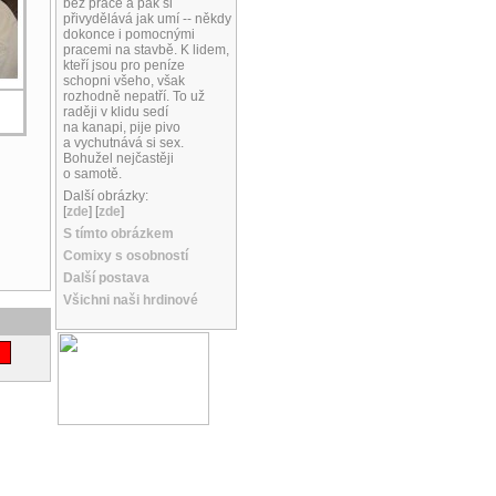
bez práce a pak si
přivydělává jak umí -- někdy
dokonce i pomocnými
pracemi na stavbě. K lidem,
kteří jsou pro peníze
schopni všeho, však
rozhodně nepatří. To už
raději v klidu sedí
na kanapi, pije pivo
a vychutnává si sex.
Bohužel nejčastěji
o samotě.
Další obrázky:
[
zde
] [
zde
]
S tímto obrázkem
Comixy s osobností
Další postava
Všichni naši hrdinové