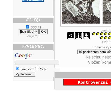
XXX filtr
comix 
co je to?
[32616.
Comix je vys
Ke stripu nej
Vložení kom
comix.cz
Web
Kontroverzní 