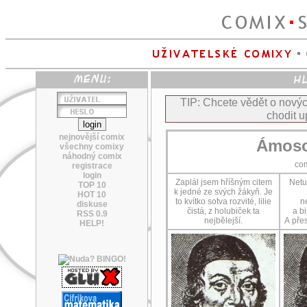
TIP: Chcete vědět o nov
chodit u
nejnovější comix
Ámoso
všechny comixy
náhodný comix
co
registrace
login
Zaplál jsem hříšným citem
Netuš
TOP 10
k jedné ze svých žákyň. Je
HOT 10
to kvítko sotva rozvité, lilie
n
diskuse
čistá, z holubiček ta
a b
RSS 0.9
nejbělejší.
A pře
HELP!