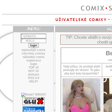
TIP: Chcete vědět o nov
chodit u
nejnovější comix
B
všechny comixy
náhodný comix
co
registrace
login
Tady píšou, že posílají další
Jest
TOP 10
policajty do vězení. To jako
v
HOT 10
aby tam bylo bezpečněji?
diskuse
RSS 0.9
HELP!