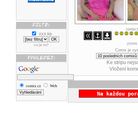
comix 
XXX filtr
[32909.
co je to?
Comix je vys
Ke stripu nej
Vložení kom
comix.cz
Web
Na každou por