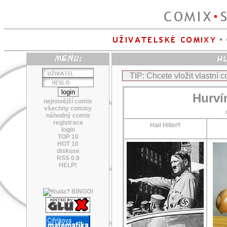
TIP: Chcete vložit vlastní 
Hurví
nejnovější comix
všechny comixy
náhodný comix
registrace
Hail Hitler!!
login
TOP 10
HOT 10
diskuse
RSS 0.9
HELP!