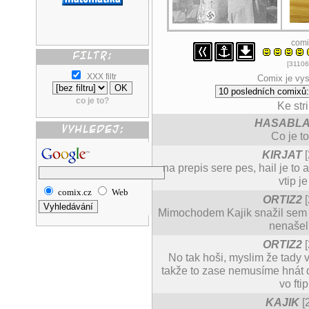
comi
[31106
XXX filtr
Comix je vys
co je to?
Ke str
HASABL
Co je t
KIRJAT
[
na prepis sere pes, hail je to a
vtip j
comix.cz
Web
ORTIZ2
[
Mimochodem Kajik snažil sem se
nenašel 
ORTIZ2
[
No tak hoši, myslim že tady 
takže to zase nemusíme hnát do
vo fti
KAJIK
[