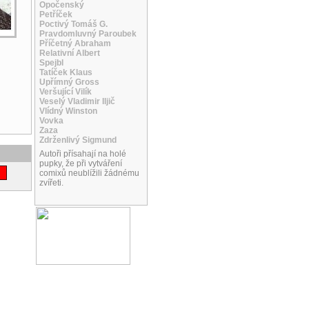
Opočenský
Petříček
Poctivý Tomáš G.
Pravdomluvný Paroubek
Příčetný Abraham
Relativní Albert
Spejbl
Tatíček Klaus
Upřímný Gross
Veršující Vilík
Veselý Vladimir Iljič
Vlídný Winston
Vovka
Zaza
Zdrženlivý Sigmund
Autoři přísahají na holé
pupky, že při vytváření
comixů neublížili žádnému
zvířeti.