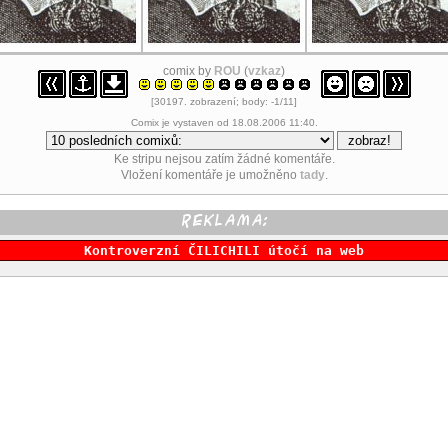
comix by
ROU
(
vzkaz
)
[30197. zobrazení; body: -1/11]
Comix je vystaven od 18.08.2006 11:40.
Ke stripu nejsou zatím žádné komentáře.
Vložení komentáře je umožněno
tady
.
Kontroverzní ČILICHILI útočí na web