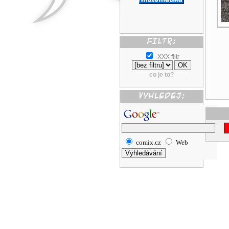
XXX filtr
co je to?
comix.cz
Web