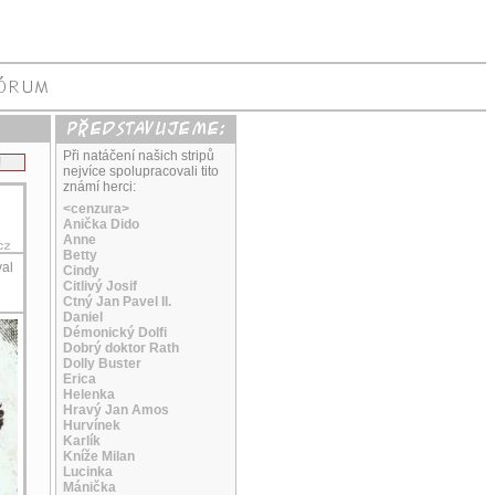
Při natáčení našich stripů
!
nejvíce spolupracovali tito
známí herci:
<cenzura>
Anička Dido
Anne
Betty
al
Cindy
Citlivý Josif
Ctný Jan Pavel II.
Daniel
Démonický Dolfi
Dobrý doktor Rath
Dolly Buster
Erica
Helenka
Hravý Jan Amos
Hurvínek
Karlík
Kníže Milan
Lucinka
Mánička