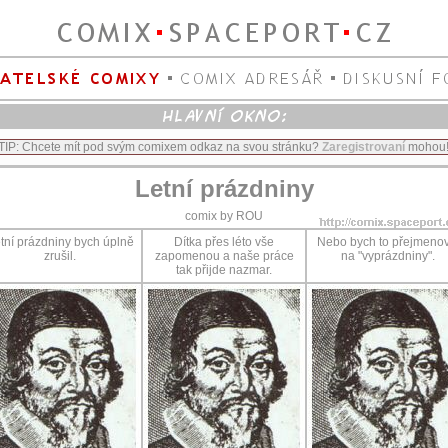
TIP: Chcete mít pod svým comixem odkaz na svou stránku?
Zaregistrovaní
mohou
Letní prázdniny
comix by ROU
tní prázdniny bych úplně
Dítka přes léto vše
Nebo bych to přejmenov
zrušil.
zapomenou a naše práce
na "vyprázdniny".
tak přijde nazmar.