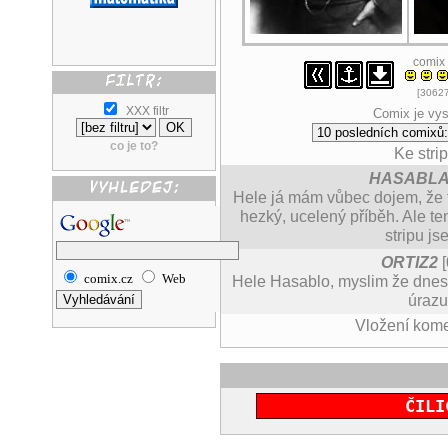
comix
[30627
XXX filtr
Comix je vys
co je to?
Ke stri
HASABL
Hele já mám vůbec dojem, že t
hezký, ucelený příběh. Ale ten
stripu js
ORTIZ2
[
comix.cz
Web
Hele Hasablo, myslim že dnes
úrazu.
Vložení kom
ČILI