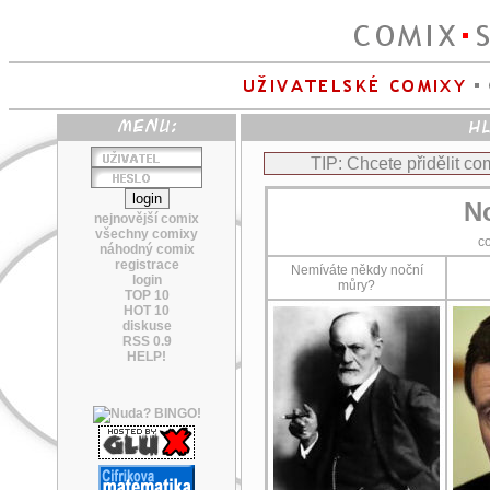
TIP: Chcete přidělit c
N
nejnovější comix
všechny comixy
c
náhodný comix
registrace
Nemíváte někdy noční
login
můry?
TOP 10
HOT 10
diskuse
RSS 0.9
HELP!