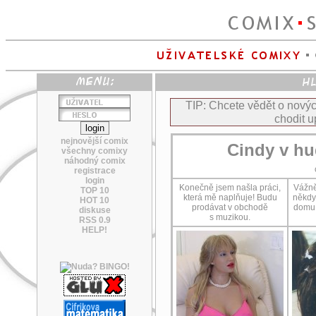
TIP: Chcete vědět o nov
chodit u
nejnovější comix
Cindy v h
všechny comixy
náhodný comix
registrace
login
Konečně jsem našla práci,
Vážně
TOP 10
která mě naplňuje! Budu
někdy
HOT 10
prodávat v obchodě
domu!
diskuse
s muzikou.
RSS 0.9
HELP!