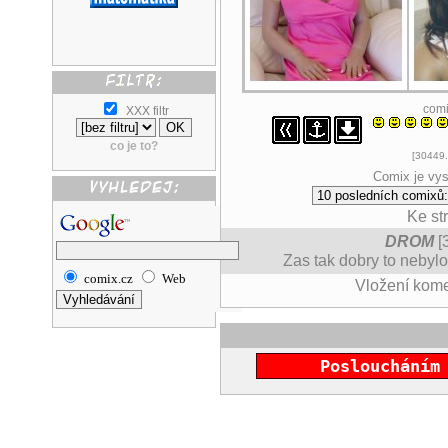
com
XXX filtr
co je to?
[30449.
Comix je vys
Ke st
DROM
[
Zas tak dobry to nebylo,
comix.cz
Web
Vložení kom
Posloucháním