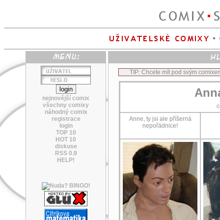
TIP: Chcete mít pod svým comixe
Anna
nejnovější comix
všechny comixy
c
náhodný comix
registrace
Anne, ty jsi ale příšerná
login
nepořádnice!
TOP 10
HOT 10
diskuse
RSS 0.9
HELP!