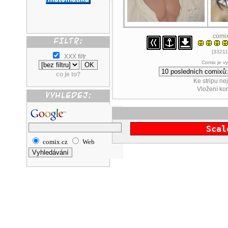
comi
[33211
XXX filtr
Comix je v
co je to?
Ke stripu ne
Vložení k
Scal
comix.cz
Web