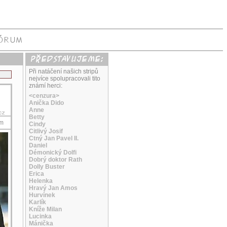
Při natáčení našich stripů
nejvíce spolupracovali tito
známí herci:
<cenzura>
Anička Dido
Anne
Betty
ám
Cindy
Citlivý Josif
Ctný Jan Pavel II.
Daniel
Démonický Dolfi
Dobrý doktor Rath
Dolly Buster
Erica
Helenka
Hravý Jan Amos
Hurvínek
Karlík
Kníže Milan
Lucinka
Mánička