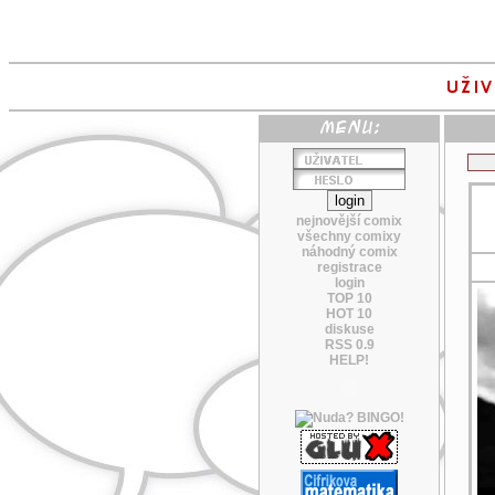
nejnovější comix
všechny comixy
náhodný comix
registrace
login
TOP 10
HOT 10
diskuse
RSS 0.9
HELP!