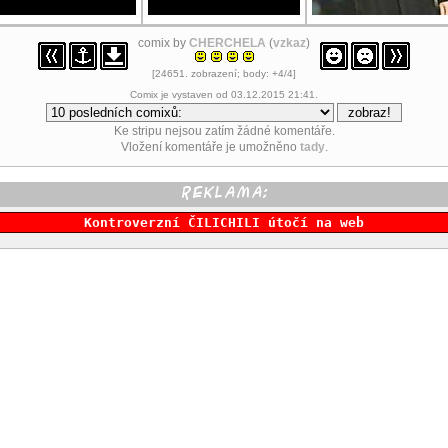
comix by
CHERCHELA
(
vzkaz
)
[24651. zobrazení; body: +4/4]
Comix je vystaven od 03.12.2015 21:41.
Ke stripu nejsou zatím žádné komentáře.
Vložení komentáře je umožněno
tady
.
Kontroverzní ČILICHILI útočí na web