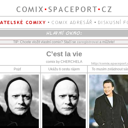
TIP: Chcete vložit vlastní comix? Stačí se
zaregistrovat
a můžete!
C’est la vie
comix by CHERCHELA
Pojď
Ukážu ti cestu rájem
To musím zvládnout s