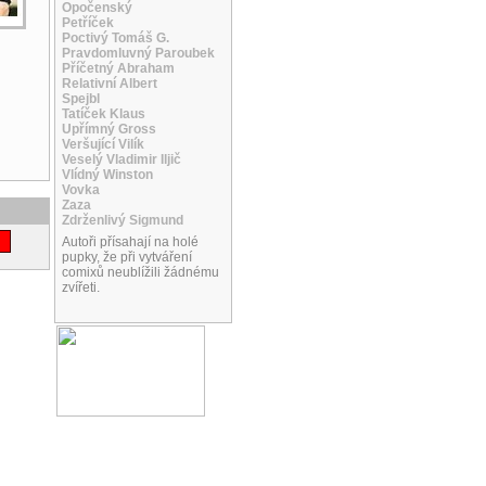
Opočenský
Petříček
Poctivý Tomáš G.
Pravdomluvný Paroubek
Příčetný Abraham
Relativní Albert
Spejbl
Tatíček Klaus
Upřímný Gross
Veršující Vilík
Veselý Vladimir Iljič
Vlídný Winston
Vovka
Zaza
Zdrženlivý Sigmund
Autoři přísahají na holé
pupky, že při vytváření
comixů neublížili žádnému
zvířeti.