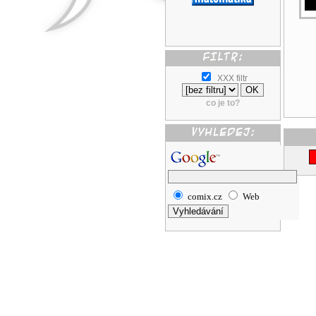
XXX filtr
co je to?
comix.cz
Web