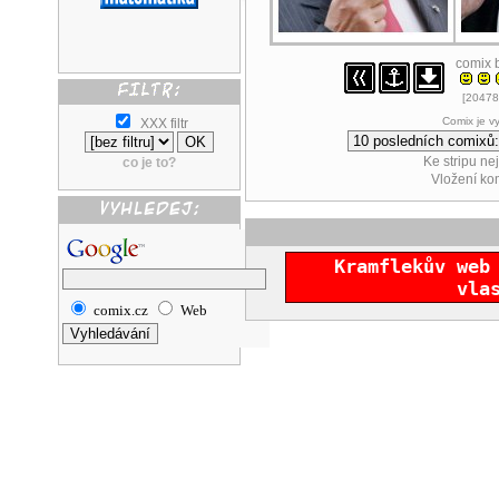
comix 
[20478
Comix je v
XXX filtr
Ke stripu ne
co je to?
Vložení k
Kramflekův web
vla
comix.cz
Web