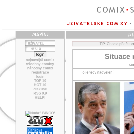
TIP: Chcete přidělit
Situace 
nejnovější comix
všechny comixy
co
náhodný comix
registrace
To je tedy nagyelení.
login
TOP 10
HOT 10
diskuse
RSS 0.9
HELP!