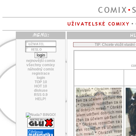
TIP: Chcete vložit vlastn
nejnovější comix
všechny comixy
co
náhodný comix
registrace
login
TOP 10
HOT 10
diskuse
RSS 0.9
HELP!