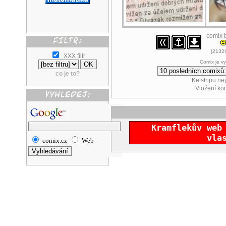
comix 
[21326
XXX filtr
Comix je v
co je to?
Ke stripu ne
Vložení k
Kramflekův web
vla
comix.cz
Web