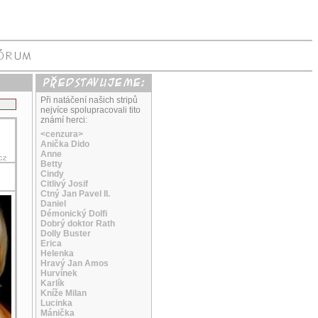
Při natáčení našich stripů
nejvíce spolupracovali tito
známí herci:
<cenzura>
Anička Dido
Anne
Betty
Cindy
Citlivý Josif
Ctný Jan Pavel II.
Daniel
Démonický Dolfi
Dobrý doktor Rath
Dolly Buster
Erica
Helenka
Hravý Jan Amos
Hurvínek
Karlík
Kníže Milan
Lucinka
Mánička