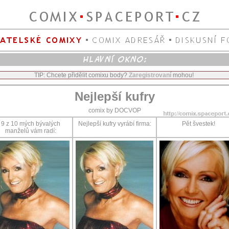
TIP: Chcete přidělit comixu body?
Zaregistrovaní
mohou!
Nejlepší kufry
comix by DOCVOP
9 z 10 mých bývalých
Nejlepší kufry vyrábí firma:
Pět švestek!
manželů vám radí: