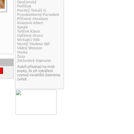
Opočenský
Petříček
Poctivý Tomáš G.
Pravdomluvný Paroubek
Příčetný Abraham
Relativní Albert
Spejbl
Tatíček Klaus
Upřímný Gross
Veršující Vilík
Veselý Vladimir Iljič
Vlídný Winston
Vovka
Zaza
Zdrženlivý Sigmund
Autoři přísahají na holé
pupky, že při vytváření
comixů neublížili žádnému
zvířeti.