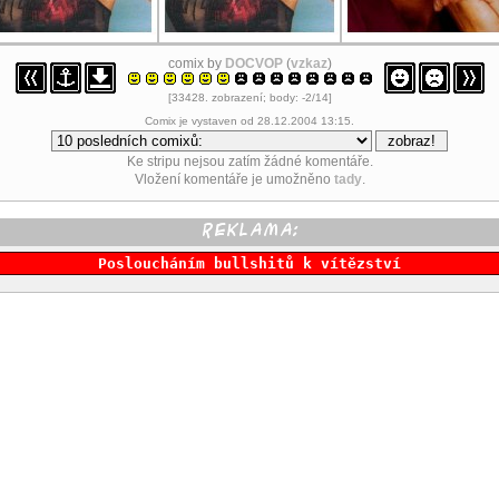
comix by
DOCVOP
(
vzkaz
)
[33428. zobrazení; body: -2/14]
Comix je vystaven od 28.12.2004 13:15.
Ke stripu nejsou zatím žádné komentáře.
Vložení komentáře je umožněno
tady
.
Posloucháním bullshitů k vítězství