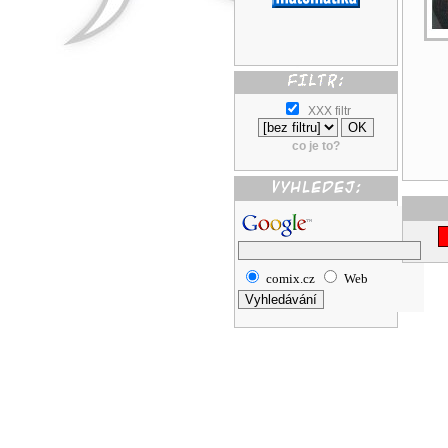
XXX filtr
co je to?
comix.cz
Web