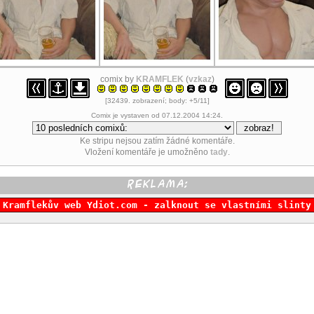
comix by
KRAMFLEK
(
vzkaz
)
[32439. zobrazení; body: +5/11]
Comix je vystaven od 07.12.2004 14:24.
Ke stripu nejsou zatím žádné komentáře.
Vložení komentáře je umožněno
tady
.
Kramflekův web Ydiot.com - zalknout se vlastními slinty