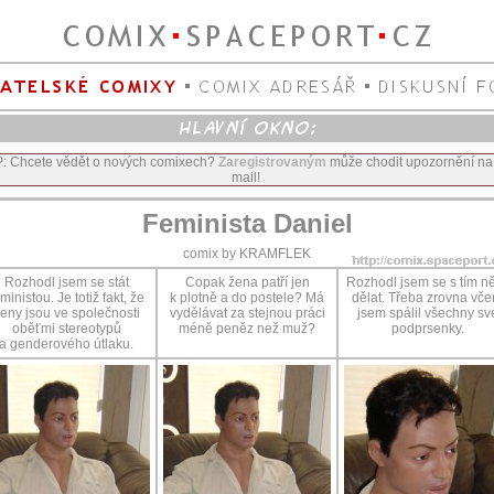
P: Chcete vědět o nových comixech?
Zaregistrovaným
může chodit upozornění na
mail!
Feminista Daniel
comix by KRAMFLEK
Rozhodl jsem se stát
Copak žena patří jen
Rozhodl jsem se s tím n
ministou. Je totiž fakt, že
k plotně a do postele? Má
dělat. Třeba zrovna vče
eny jsou ve společnosti
vydělávat za stejnou práci
jsem spálil všechny sv
oběťmi stereotypů
méně peněz než muž?
podprsenky.
a genderového útlaku.