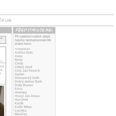
Při natáčení našich stripů
 e-
nejvíce spolupracovali tito
známí herci:
<cenzura>
Anička Dido
Anne
Betty
Cindy
ěco
Citlivý Josif
ra
Ctný Jan Pavel II.
é
Daniel
Démonický Dolfi
Dobrý doktor Rath
Dolly Buster
Erica
Helenka
Hravý Jan Amos
Hurvínek
Karlík
Kníže Milan
Lucinka
Mánička