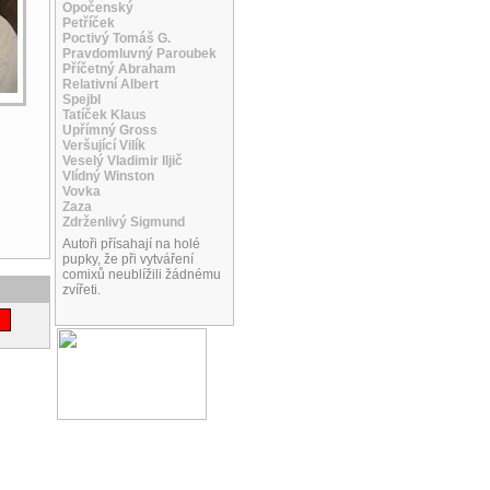
Opočenský
Petříček
Poctivý Tomáš G.
Pravdomluvný Paroubek
Příčetný Abraham
Relativní Albert
Spejbl
Tatíček Klaus
Upřímný Gross
Veršující Vilík
Veselý Vladimir Iljič
Vlídný Winston
Vovka
Zaza
Zdrženlivý Sigmund
Autoři přísahají na holé
pupky, že při vytváření
comixů neublížili žádnému
zvířeti.