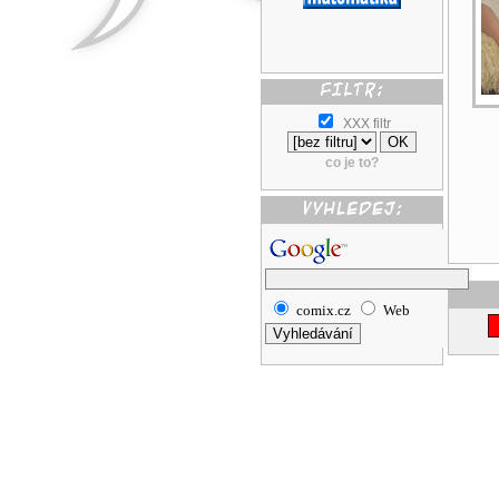
XXX filtr
co je to?
comix.cz
Web