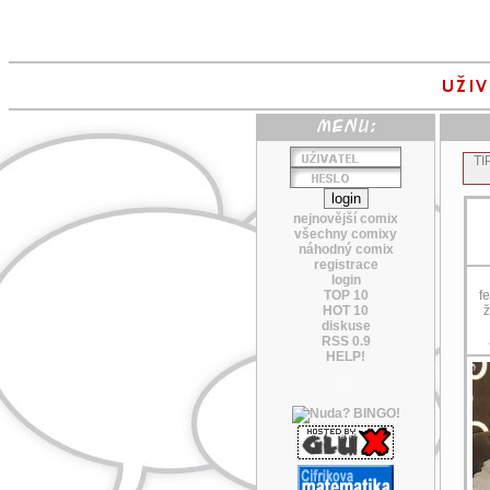
TI
nejnovější comix
všechny comixy
náhodný comix
registrace
login
TOP 10
fe
HOT 10
ž
diskuse
RSS 0.9
HELP!