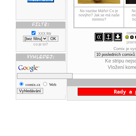
No nazdar Máňo! Co je
No
novýho? Jak se má naše
mi
mimino?
ho
comi
XXX filtr
[25978
co je to?
Comix je vys
Ke stripu nej
Vložení kom
comix.cz
Web
Rady a 