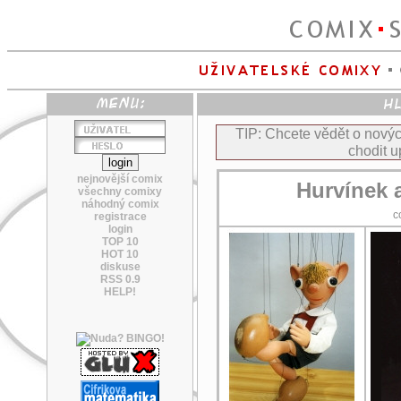
TIP: Chcete vědět o nov
chodit u
nejnovější comix
Hurvínek a
všechny comixy
náhodný comix
c
registrace
login
TOP 10
HOT 10
diskuse
RSS 0.9
HELP!