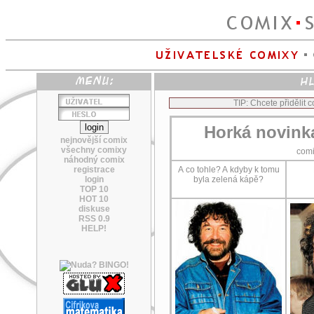
TIP: Chcete přidělit
Horká novink
nejnovější comix
všechny comixy
com
náhodný comix
registrace
A co tohle? A kdyby k tomu
login
byla zelená kápě?
TOP 10
HOT 10
diskuse
RSS 0.9
HELP!