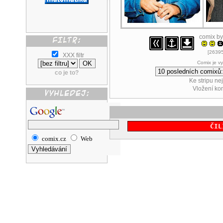
comix b
[26395
XXX filtr
Comix je v
co je to?
Ke stripu ne
Vložení k
ČIL
comix.cz
Web