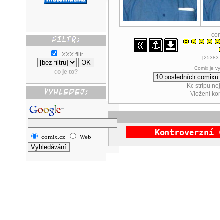
co
XXX filtr
[25383.
Comix je v
co je to?
Ke stripu ne
Vložení k
Kontroverzní 
comix.cz
Web