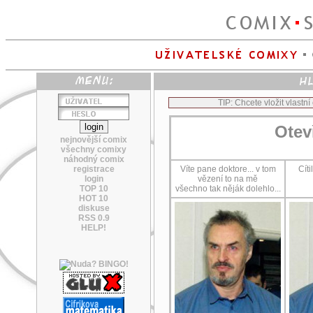
TIP: Chcete vložit vlastn
Otev
nejnovější comix
všechny comixy
náhodný comix
registrace
Víte pane doktore... v tom
Cíti
login
vězení to na mě
TOP 10
všechno tak něják dolehlo...
HOT 10
diskuse
RSS 0.9
HELP!