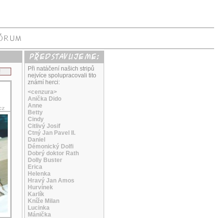
Při natáčení našich stripů
!
nejvíce spolupracovali tito
známí herci:
<cenzura>
Anička Dido
Anne
Betty
Cindy
Citlivý Josif
Ctný Jan Pavel II.
Daniel
Démonický Dolfi
Dobrý doktor Rath
Dolly Buster
Erica
Helenka
Hravý Jan Amos
Hurvínek
Karlík
Kníže Milan
Lucinka
Mánička