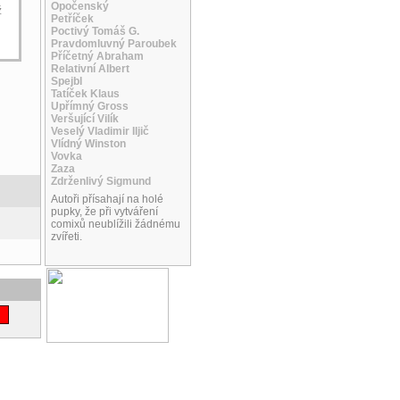
Opočenský
ž
Petříček
Poctivý Tomáš G.
Pravdomluvný Paroubek
Příčetný Abraham
Relativní Albert
Spejbl
Tatíček Klaus
Upřímný Gross
Veršující Vilík
Veselý Vladimir Iljič
Vlídný Winston
Vovka
Zaza
Zdrženlivý Sigmund
Autoři přísahají na holé
pupky, že při vytváření
comixů neublížili žádnému
zvířeti.