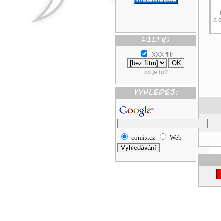
a 
XXX filtr
co je to?
comix.cz
Web