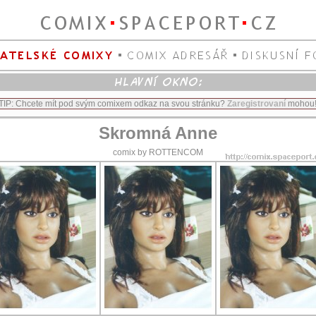
TIP: Chcete mít pod svým comixem odkaz na svou stránku?
Zaregistrovaní
mohou
Skromná Anne
comix by ROTTENCOM