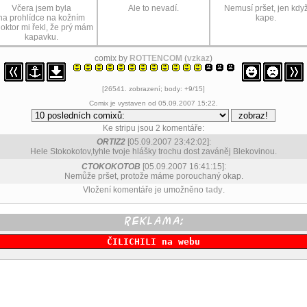
Včera jsem byla
Ale to nevadí.
Nemusí pršet, jen kdy
na prohlídce na kožním
kape.
doktor mi řekl, že prý mám
kapavku.
comix by
ROTTENCOM
(
vzkaz
)
[26541. zobrazení; body: +9/15]
Comix je vystaven od 05.09.2007 15:22.
Ke stripu jsou 2 komentáře:
ORTIZ2
[05.09.2007 23:42:02]:
Hele Stokokotov,tyhle tvoje hlášky trochu dost zaváněj Blekovinou.
CTOKOKOTOB
[05.09.2007 16:41:15]:
Nemůže pršet, protože máme porouchaný okap.
Vložení komentáře je umožněno
tady
.
ČILICHILI na webu