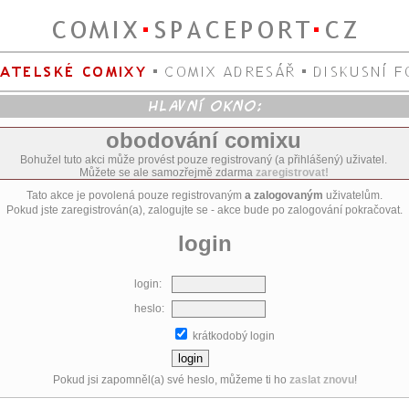
obodování comixu
Bohužel tuto akci může provést pouze registrovaný (a přihlášený) uživatel.
Můžete se ale samozřejmě zdarma
zaregistrovat!
Tato akce je povolená pouze registrovaným
a zalogovaným
uživatelům.
Pokud jste zaregistrován(a), zalogujte se - akce bude po zalogování pokračovat.
login
login:
heslo:
krátkodobý login
Pokud jsi zapomněl(a) své heslo, můžeme ti ho
zaslat znovu
!