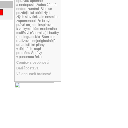
opravdu upřímně
a nedopustil žádná žádná
nedorozumění. Sice se
později stal obětí zlých
zlých slovíček, ale nesmíme
zapomenout, že to byl
právě on, kdo inspiroval
k velkým dílům moderního
malířství (Guernica) i hudby
(Leningradská). Sám pak
realizoval nejoriginálnější
urbanistické plány
v dějinách, např.
proměnu Sprévy
v ponornou řeku.
Comixy s osobností
Další postava
Všichni naši hrdinové