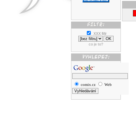
XXX filtr
co je to?
comix.cz
Web