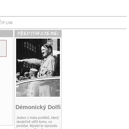
Démonický Dolfi
Jeden z mála politiků, který
skutečně věřil tomu, co
povídal. Myslel to opravdu