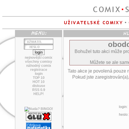
obodo
Bohužel tuto akci může pro
nejnovější comix
všechny comixy
Můžete se ale sa
náhodný comix
registrace
Tato akce je povolená pouze 
login
Pokud jste zaregistrován(a)
TOP 10
HOT 10
diskuse
RSS 0.9
HELP!
login:
heslo: