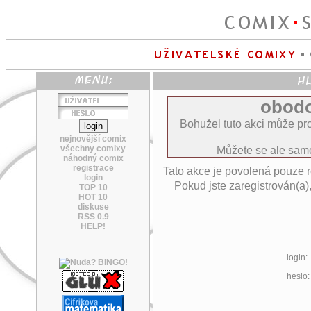
obodo
Bohužel tuto akci může pro
nejnovější comix
všechny comixy
Můžete se ale sa
náhodný comix
registrace
Tato akce je povolená pouze 
login
Pokud jste zaregistrován(a)
TOP 10
HOT 10
diskuse
RSS 0.9
HELP!
login:
heslo: