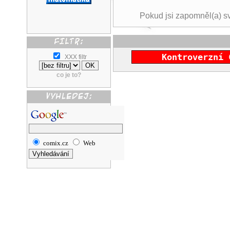
Pokud jsi zapomněl(a) s
Kontroverzní 
XXX filtr
co je to?
comix.cz
Web