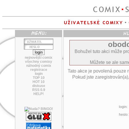
obodo
Bohužel tuto akci může pro
nejnovější comix
všechny comixy
Můžete se ale sa
náhodný comix
registrace
Tato akce je povolená pouze 
login
Pokud jste zaregistrován(a)
TOP 10
HOT 10
diskuse
RSS 0.9
HELP!
login:
heslo: