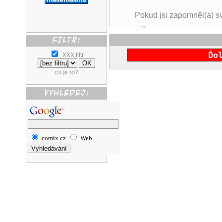
Pokud jsi zapomněl(a) s
Ďo
XXX filtr
co je to?
comix.cz
Web