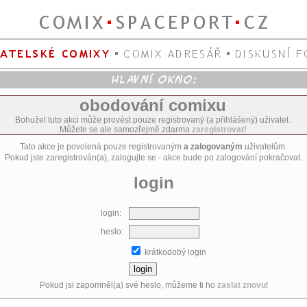
obodování comixu
Bohužel tuto akci může provést pouze registrovaný (a přihlášený) uživatel.
Můžete se ale samozřejmě zdarma
zaregistrovat!
Tato akce je povolená pouze registrovaným
a zalogovaným
uživatelům.
Pokud jste zaregistrován(a), zalogujte se - akce bude po zalogování pokračovat.
login
login:
heslo:
krátkodobý login
Pokud jsi zapomněl(a) své heslo, můžeme ti ho
zaslat znovu
!