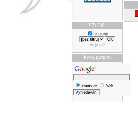
XXX filtr
co je to?
comix.cz
Web