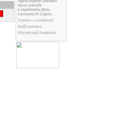
vypracováním základní
verze scénáře
k úspěšnému filmu
Leonarda Di Capria.
Comixy s osobností
Další postava
Všichni naši hrdinové