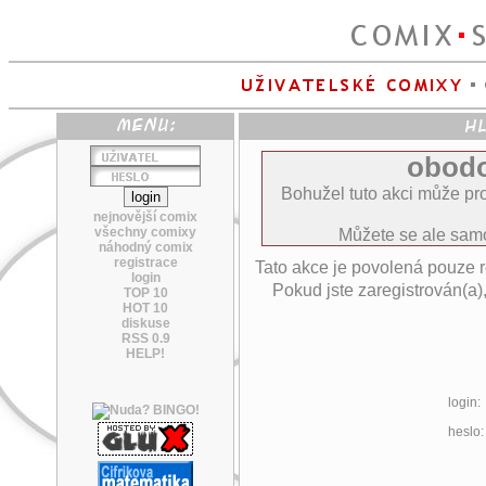
obodo
Bohužel tuto akci může pro
nejnovější comix
všechny comixy
Můžete se ale sa
náhodný comix
registrace
Tato akce je povolená pouze 
login
Pokud jste zaregistrován(a)
TOP 10
HOT 10
diskuse
RSS 0.9
HELP!
login:
heslo: