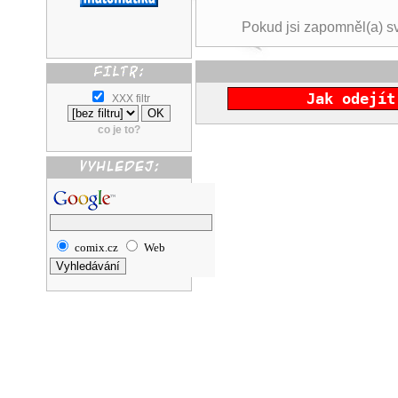
Pokud jsi zapomněl(a) s
Jak odejít
XXX filtr
co je to?
comix.cz
Web