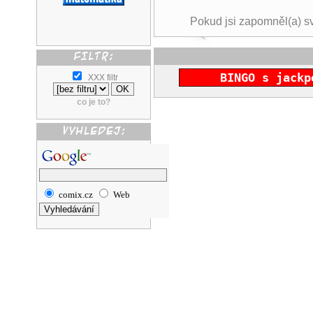
Pokud jsi zapomněl(a) s
BINGO s jackp
XXX filtr
co je to?
comix.cz
Web