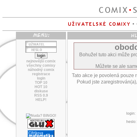
obodo
Bohužel tuto akci může pro
nejnovější comix
všechny comixy
Můžete se ale sa
náhodný comix
registrace
Tato akce je povolená pouze 
login
Pokud jste zaregistrován(a)
TOP 10
HOT 10
diskuse
RSS 0.9
HELP!
login:
heslo: