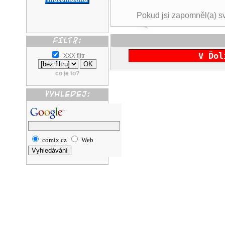
Pokud jsi zapomněl(a) s
V Ďol
XXX filtr
co je to?
comix.cz
Web