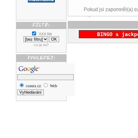
Pokud jsi zapomněl(a) s
BINGO s jackp
XXX filtr
co je to?
comix.cz
Web