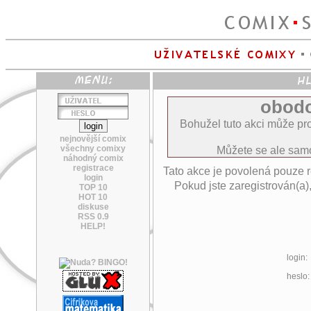
obodo
Bohužel tuto akci může pro
nejnovější comix
všechny comixy
Můžete se ale sa
náhodný comix
registrace
Tato akce je povolená pouze 
login
Pokud jste zaregistrován(a)
TOP 10
HOT 10
diskuse
RSS 0.9
HELP!
login:
heslo: